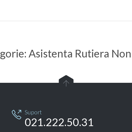
gorie:
Asistenta Rutiera Non

Suport

021.222.50.31