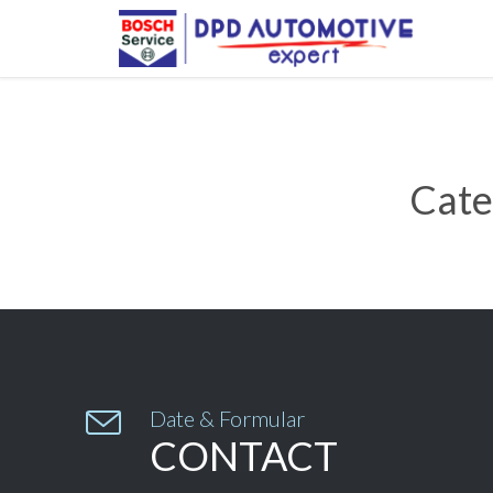
Cate

Date & Formular
CONTACT