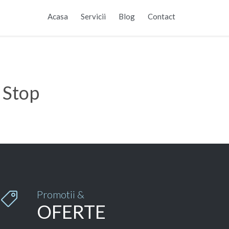
Skip
Acasa
Servicii
Blog
Contact
to
content
 Stop
Promotii &

OFERTE