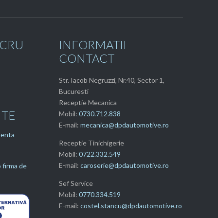
UCRU
INFORMATII
CONTACT
Str. Iacob Negruzzi, Nr.40, Sector 1,
Bucuresti
Receptie Mecanica
NTE
Mobil:
0730.712.838
E-mail:
mecanica@dpdautomotive.ro
tenta
Receptie Tinichigerie
Mobil:
0722.332.549
E-mail:
caroserie@dpdautomotive.ro
 firma de
Sef Service
Mobil:
0770.334.519
E-mail:
costel.stancu@dpdautomotive.ro