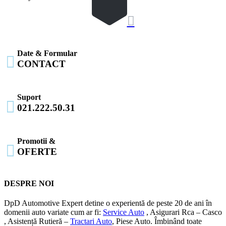

Date & Formular

CONTACT
Suport

021.222.50.31
Promotii &

OFERTE
DESPRE NOI
DpD Automotive Expert detine o experientă de peste 20 de ani în
domenii auto variate cum ar fi:
Service Auto
, Asigurari Rca – Casco
, Asistență Rutieră –
Tractari Auto
, Piese Auto. Îmbinând toate