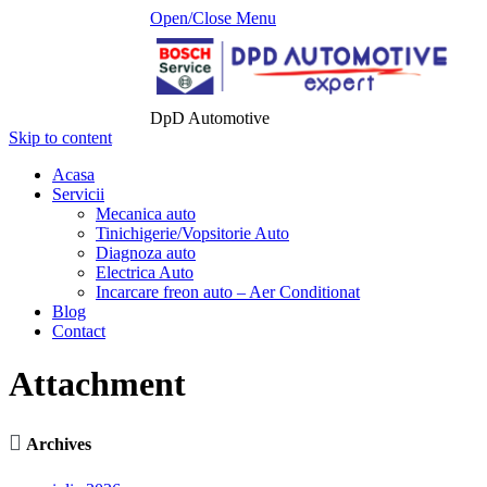
Open/Close Menu
DpD Automotive
Skip to content
Acasa
Servicii
Mecanica auto
Tinichigerie/Vopsitorie Auto
Diagnoza auto
Electrica Auto
Incarcare freon auto – Aer Conditionat
Blog
Contact
Attachment

Archives