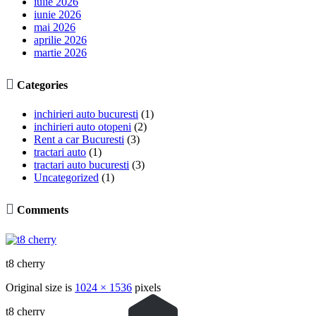
iulie 2026
iunie 2026
mai 2026
aprilie 2026
martie 2026

Categories
inchirieri auto bucuresti
(1)
inchirieri auto otopeni
(2)
Rent a car Bucuresti
(3)
tractari auto
(1)
tractari auto bucuresti
(3)
Uncategorized
(1)

Comments
t8 cherry
Original size is
1024 × 1536
pixels
t8 cherry