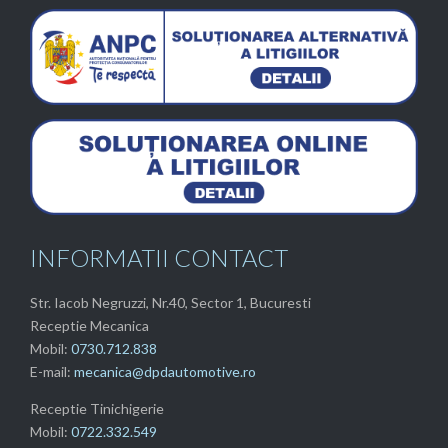
INFORMATII CONTACT
Str. Iacob Negruzzi, Nr.40, Sector 1, Bucuresti
Receptie Mecanica
Mobil:
0730.712.838
E-mail:
mecanica@dpdautomotive.ro
Receptie Tinichigerie
Mobil:
0722.332.549