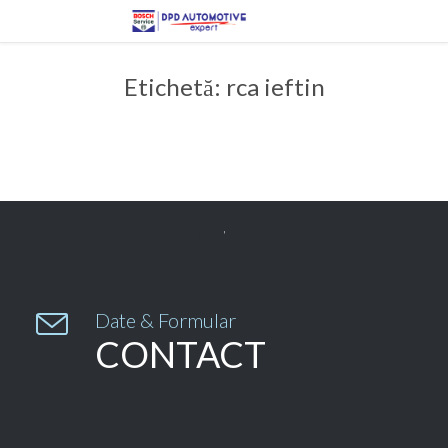
Etichetă:
rca ieftin


Date & Formular
CONTACT