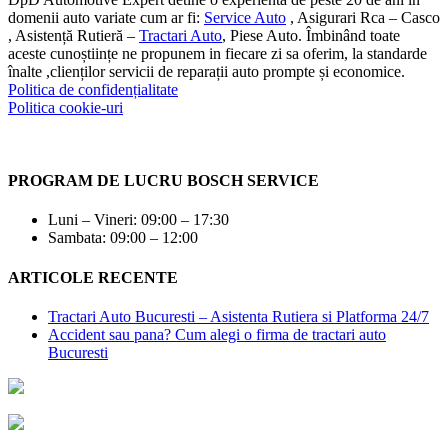
domenii auto variate cum ar fi:
Service Auto
, Asigurari Rca – Casco
, Asistență Rutieră –
Tractari Auto
, Piese Auto. Îmbinând toate
aceste cunoștiințe ne propunem in fiecare zi sa oferim, la standarde
înalte ,clienților servicii de reparații auto prompte și economice.
Politica de confidențialitate
Politica cookie-uri
PROGRAM DE LUCRU BOSCH SERVICE
Luni – Vineri: 09:00 – 17:30
Sambata: 09:00 – 12:00
ARTICOLE RECENTE
Tractari Auto Bucuresti – Asistenta Rutiera si Platforma 24/7
Accident sau pana? Cum alegi o firma de tractari auto
Bucuresti