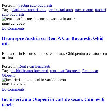
Posted in:
tractari auto bucuresti
Tags:
platforma tractari auto
,
pret tractari auto
,
tractari auto
,
tractari
auto bucuresti
iunie 22, 2026

0
Comments
Drum spre Austria cu Rent A Car Bucuresti: Ghid
util
Rent a car in Bucuresti cu iesire din tara: Ghid pentru o calatorie cu
masina…
Posted in:
Rent a car Bucuresti
Tags:
inchirieir auto bucuresti
,
rent a car Bucuresti
,
Rent a car
Otopeni
iunie 16, 2026

0
Comments
Inchirieri auto Otopeni in varf de sezon: Cum eviti
tepele