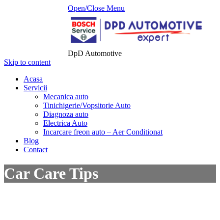
Open/Close Menu
DpD Automotive
Skip to content
Acasa
Servicii
Mecanica auto
Tinichigerie/Vopsitorie Auto
Diagnoza auto
Electrica Auto
Incarcare freon auto – Aer Conditionat
Blog
Contact
Car Care Tips