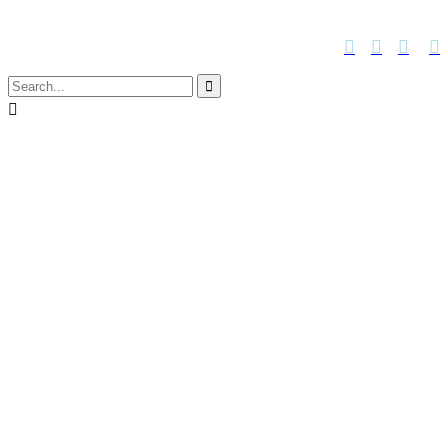





