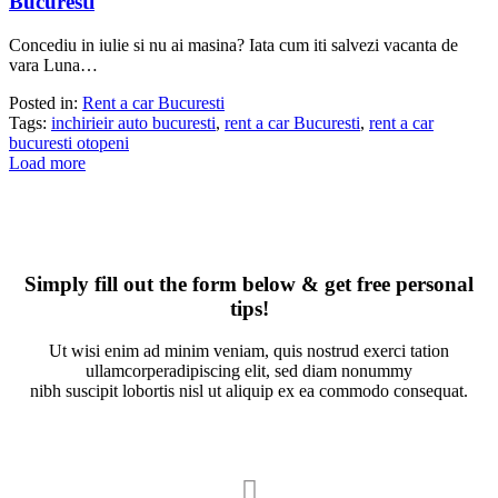
Bucuresti
Concediu in iulie si nu ai masina? Iata cum iti salvezi vacanta de
vara Luna…
Posted in:
Rent a car Bucuresti
Tags:
inchirieir auto bucuresti
,
rent a car Bucuresti
,
rent a car
bucuresti otopeni
Load more
Simply fill out the form below & get free personal
tips!
Ut wisi enim ad minim veniam, quis nostrud exerci tation
ullamcorperadipiscing elit, sed diam nonummy
nibh suscipit lobortis nisl ut aliquip ex ea commodo consequat.
