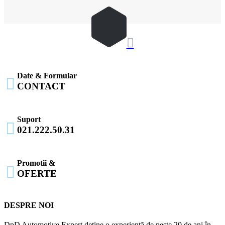

Date & Formular

CONTACT
Suport

021.222.50.31
Promotii &

OFERTE
DESPRE NOI
DpD Automotive Expert detine o experientă de peste 20 de ani în