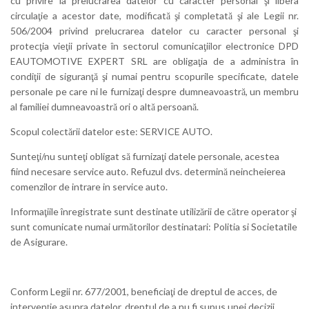
cu privire la prelucrarea datelor cu caracter personal şi libera
circulaţie a acestor date, modificată şi completată şi ale Legii nr.
506/2004 privind prelucrarea datelor cu caracter personal şi
protecţia vieţii private în sectorul comunicaţiilor electronice DPD
EAUTOMOTIVE EXPERT SRL are obligaţia de a administra în
condiţii de siguranţă şi numai pentru scopurile specificate, datele
personale pe care ni le furnizaţi despre dumneavoastră, un membru
al familiei dumneavoastră ori o altă persoană.
Scopul colectării datelor este: SERVICE AUTO.
Sunteţi/nu sunteţi obligat să furnizaţi datele personale, acestea
fiind necesare service auto. Refuzul dvs. determină neincheierea
comenzilor de intrare in service auto.
Informaţiile înregistrate sunt destinate utilizării de către operator şi
sunt comunicate numai următorilor destinatari: Politia si Societatile
de Asigurare.
Conform Legii nr. 677/2001, beneficiaţi de dreptul de acces, de
intervenţie asupra datelor, dreptul de a nu fi supus unei decizii