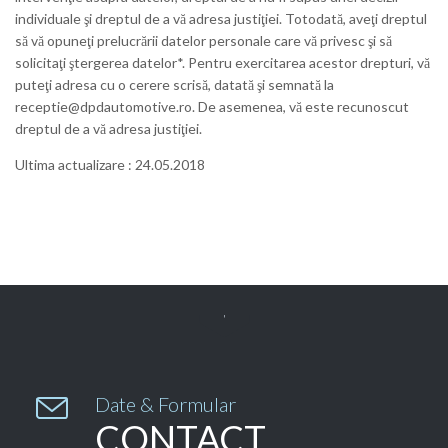
individuale şi dreptul de a vă adresa justiţiei. Totodată, aveţi dreptul
să vă opuneţi prelucrării datelor personale care vă privesc şi să
solicitaţi ştergerea datelor*. Pentru exercitarea acestor drepturi, vă
puteţi adresa cu o cerere scrisă, datată şi semnată la
receptie@dpdautomotive.ro. De asemenea, vă este recunoscut
dreptul de a vă adresa justiţiei.
Ultima actualizare : 24.05.2018


Date & Formular
CONTACT