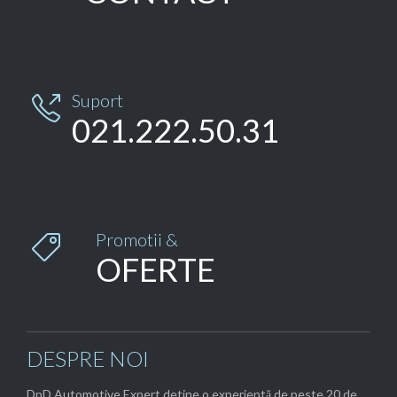
Suport

021.222.50.31
Promotii &

OFERTE
DESPRE NOI
DpD Automotive Expert detine o experientă de peste 20 de