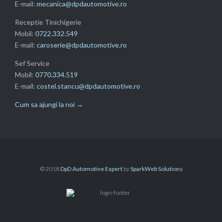
E-mail:
mecanica@dpdautomotive.ro
Receptie Tinichigerie
Mobil:
0722.332.549
E-mail:
caroserie@dpdautomotive.ro
Sef Service
Mobil:
0770.334.519
E-mail:
costel.stancu@dpdautomotive.ro
Cum sa ajungi la noi →
© 2018
DpD Automotive Expert
by
SparkWeb Solutions