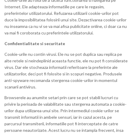
Cookie-urile au rolul de a facilita functionarea si navigarea pe
Internet. Ele adapteaza informatiile pe care le regasim,
preferintelor utilizatorului. Refuzarea utilizarii cookie-urilor pot
duce la imposibilitatea folosirii unui site. Dezactivarea cookie-urilor
nu inseamna ca nu vi se va mai afisa publicitate online, ci doar ca nu
va mai fi coroborata cu preferintele utilizatorului.
Confidentialitate si securitate
Cookie-urile nu contin virusi. Ele nu se pot duplica sau replica pe
alte retele si neindeplinid aceasta functie, ele nu pot fi considerate
virus. Dar ele stocheaza informatii referitoare la preferinte ale
utilizatorilor, deci pot fi folosite si in scopuri negative. Produsele
anti-spyware recomanda stergerea cookie-urilor in momentul
scanarii antivirus.
Browserele au anumite setari prin care se pot stabili lucruri cu
privire la perioada de valabilitate sau stergerea automata a cookie-
urilor dupa utilizarea unui site. Prin intermediul cookie-urilor se
transmit informatii in ambele sensuri, iar in cazul acesta, pe
parcursul transmiterii, informatiile pot fi interceptate de catre
persoane neautorizate. Acest lucru nu se intampla frecvent, insa