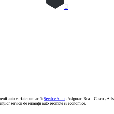

nii auto variate cum ar fi:
Service Auto
, Asigurari Rca – Casco , Asis
ienților servicii de reparații auto prompte și economice.