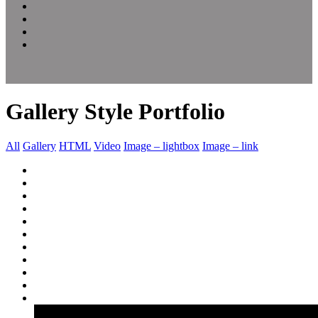
Gallery Style Portfolio
All
Gallery
HTML
Video
Image – lightbox
Image – link