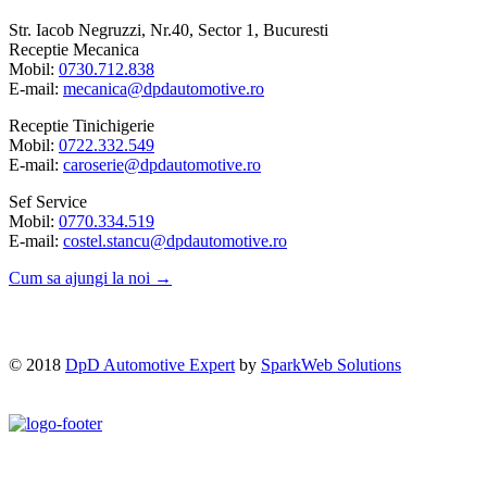
Str. Iacob Negruzzi, Nr.40, Sector 1, Bucuresti
Receptie Mecanica
Mobil:
0730.712.838
E-mail:
mecanica@dpdautomotive.ro
Receptie Tinichigerie
Mobil:
0722.332.549
E-mail:
caroserie@dpdautomotive.ro
Sef Service
Mobil:
0770.334.519
E-mail:
costel.stancu@dpdautomotive.ro
Cum sa ajungi la noi →
© 2018
DpD Automotive Expert
by
SparkWeb Solutions