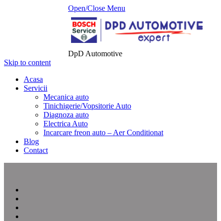
Open/Close Menu
DpD Automotive
Skip to content
Acasa
Servicii
Mecanica auto
Tinichigerie/Vopsitorie Auto
Diagnoza auto
Electrica Auto
Incarcare freon auto – Aer Conditionat
Blog
Contact