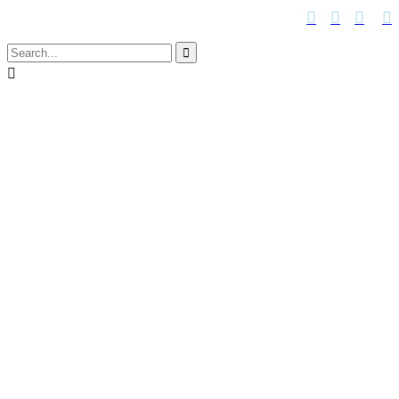





