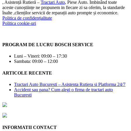
, Asistență Rutieră –
Tractari Auto
, Piese Auto. Îmbinând toate
aceste cunoștiințe ne propunem in fiecare zi sa oferim, la standarde
înalte ,clienților servicii de reparații auto prompte și economice.
Politica de confidențialitate
Politica cookie-uri
PROGRAM DE LUCRU BOSCH SERVICE
Luni – Vineri: 09:00 – 17:30
Sambata: 09:00 – 12:00
ARTICOLE RECENTE
Tractari Auto Bucuresti – Asistenta Rutiera si Platforma 24/7
Accident sau pana? Cum alegi o firma de tractari auto
Bucuresti
INFORMATII CONTACT