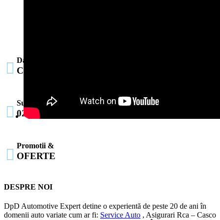

Date & Formular

CONTACT
Suport

021.222.50.31
Promotii &

OFERTE
DESPRE NOI
DpD Automotive Expert detine o experientă de peste 20 de ani în
domenii auto variate cum ar fi:
Service Auto
, Asigurari Rca – Casco