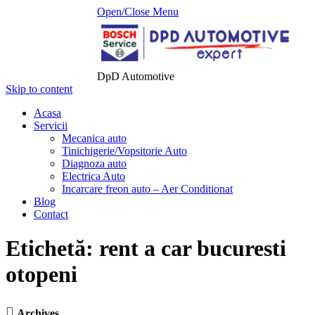
Open/Close Menu
DpD Automotive
Skip to content
Acasa
Servicii
Mecanica auto
Tinichigerie/Vopsitorie Auto
Diagnoza auto
Electrica Auto
Incarcare freon auto – Aer Conditionat
Blog
Contact
Etichetă:
rent a car bucuresti
otopeni

Archives