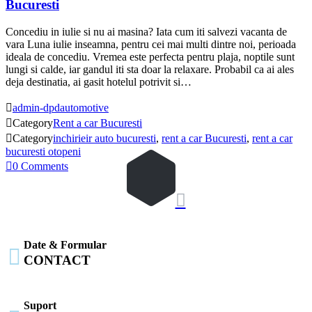
Bucuresti
Concediu in iulie si nu ai masina? Iata cum iti salvezi vacanta de
vara Luna iulie inseamna, pentru cei mai multi dintre noi, perioada
ideala de concediu. Vremea este perfecta pentru plaja, noptile sunt
lungi si calde, iar gandul iti sta doar la relaxare. Probabil ca ai ales
deja destinatia, ai gasit hotelul potrivit si…

admin-dpdautomotive

Category
Rent a car Bucuresti

Category
inchirieir auto bucuresti
,
rent a car Bucuresti
,
rent a car
bucuresti otopeni

0
Comments

Date & Formular

CONTACT
Suport