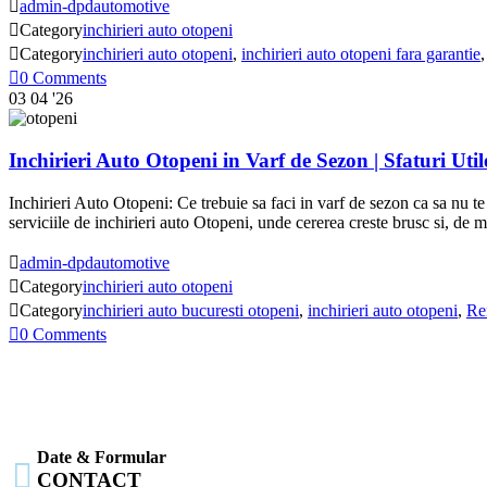

admin-dpdautomotive

Category
inchirieri auto otopeni

Category
inchirieri auto otopeni
,
inchirieri auto otopeni fara garantie

0
Comments
03
04 '26
Inchirieri Auto Otopeni in Varf de Sezon | Sfaturi Util
Inchirieri Auto Otopeni: Ce trebuie sa faci in varf de sezon ca sa nu te
serviciile de inchirieri auto Otopeni, unde cererea creste brusc si, de

admin-dpdautomotive

Category
inchirieri auto otopeni

Category
inchirieri auto bucuresti otopeni
,
inchirieri auto otopeni
,
Re

0
Comments
Date & Formular

CONTACT