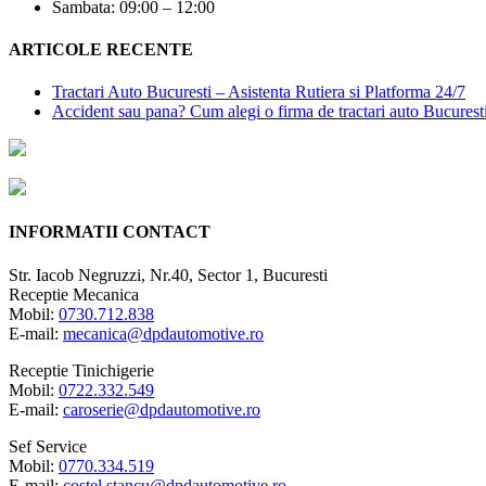
Sambata: 09:00 – 12:00
ARTICOLE RECENTE
Tractari Auto Bucuresti – Asistenta Rutiera si Platforma 24/7
Accident sau pana? Cum alegi o firma de tractari auto Bucurest
INFORMATII CONTACT
Str. Iacob Negruzzi, Nr.40, Sector 1, Bucuresti
Receptie Mecanica
Mobil:
0730.712.838
E-mail:
mecanica@dpdautomotive.ro
Receptie Tinichigerie
Mobil:
0722.332.549
E-mail:
caroserie@dpdautomotive.ro
Sef Service
Mobil:
0770.334.519
E-mail:
costel.stancu@dpdautomotive.ro