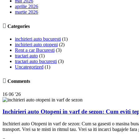
mai 2026
aprilie 2026
martie 2026

Categories
inchirieri auto bucuresti
(1)
inchirieri auto otopeni
(2)
Rent a car Bucuresti
(3)
tractari auto
(1)
tractari auto bucuresti
(3)
Uncategorized
(1)

Comments
16
06 '26
Inchirieri auto Otopeni in varf de sezon: Cum eviti tep
Inchirieri auto Otopeni in varf de sezon: Cum sa gasesti o masina buna 
transport. Vrei sa te misti in ritmul tau. Vrei sa iti incarci bagajele fara 