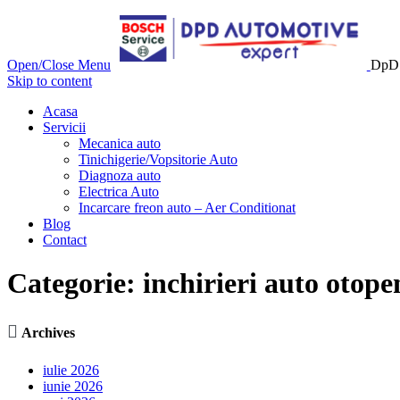
Open/Close Menu
DpD 
Skip to content
Acasa
Servicii
Mecanica auto
Tinichigerie/Vopsitorie Auto
Diagnoza auto
Electrica Auto
Incarcare freon auto – Aer Conditionat
Blog
Contact
Categorie:
inchirieri auto otope

Archives
iulie 2026
iunie 2026