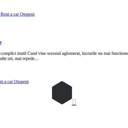
,
Rent a car Otopeni
e
 complici inutil Cand vine sezonul aglomerat, lucrurile nu mai functioneaz
 multe ori, mai repede…
nt a car Otopeni
