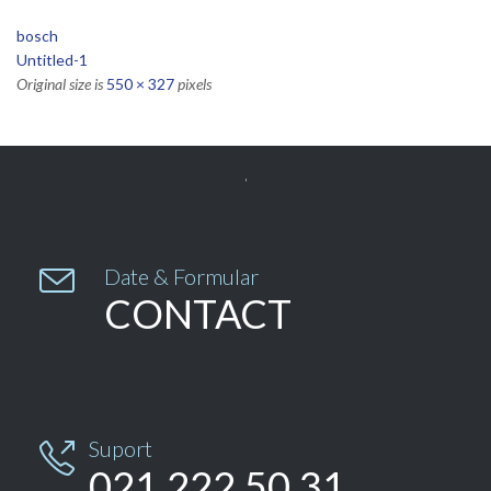
bosch
Untitled-1
Original size is
550 × 327
pixels


Date & Formular
CONTACT
Suport

021.222.50.31