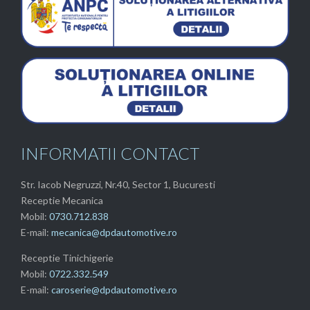
INFORMATII CONTACT
Str. Iacob Negruzzi, Nr.40, Sector 1, Bucuresti
Receptie Mecanica
Mobil:
0730.712.838
E-mail:
mecanica@dpdautomotive.ro
Receptie Tinichigerie
Mobil:
0722.332.549
E-mail:
caroserie@dpdautomotive.ro