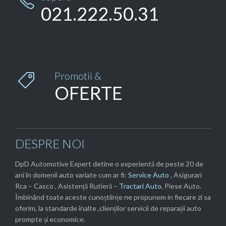

021.222.50.31
Promotii &

OFERTE
DESPRE NOI
DpD Automotive Expert detine o experientă de peste 20 de
ani în domenii auto variate cum ar fi:
Service Auto
, Asigurari
Rca – Casco , Asistență Rutieră –
Tractari Auto
, Piese Auto.
Îmbinând toate aceste cunoștiințe ne propunem in fiecare zi sa
oferim, la standarde înalte ,clienților servicii de reparații auto
prompte și economice.