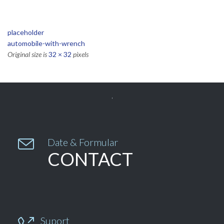
placeholder
automobile-with-wrench
Original size is
32 × 32
pixels


Date & Formular
CONTACT
Suport