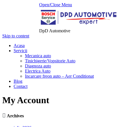
Open/Close Menu
DpD Automotive
Skip to content
Acasa
Servicii
Mecanica auto
Tinichigerie/Vopsitorie Auto
Diagnoza auto
Electrica Auto
Incarcare freon auto – Aer Conditionat
Blog
Contact
My Account

Archives