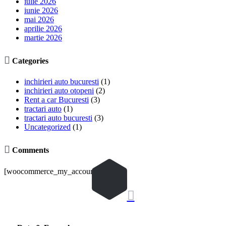
iulie 2026
iunie 2026
mai 2026
aprilie 2026
martie 2026

Categories
inchirieri auto bucuresti
(1)
inchirieri auto otopeni
(2)
Rent a car Bucuresti
(3)
tractari auto
(1)
tractari auto bucuresti
(3)
Uncategorized
(1)

Comments
[woocommerce_my_account]
