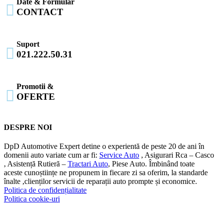
Date & Formular

CONTACT
Suport

021.222.50.31
Promotii &

OFERTE
DESPRE NOI
DpD Automotive Expert detine o experientă de peste 20 de ani în
domenii auto variate cum ar fi:
Service Auto
, Asigurari Rca – Casco
, Asistență Rutieră –
Tractari Auto
, Piese Auto. Îmbinând toate
aceste cunoștiințe ne propunem in fiecare zi sa oferim, la standarde
înalte ,clienților servicii de reparații auto prompte și economice.
Politica de confidențialitate
Politica cookie-uri