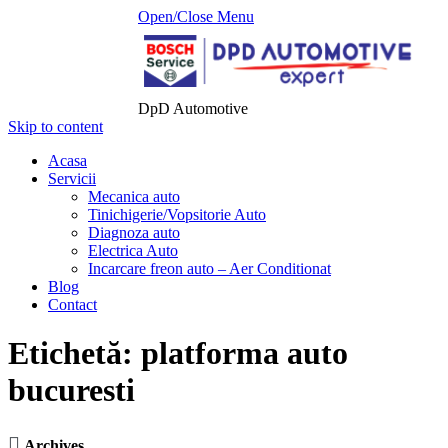
Open/Close Menu
DpD Automotive
Skip to content
Acasa
Servicii
Mecanica auto
Tinichigerie/Vopsitorie Auto
Diagnoza auto
Electrica Auto
Incarcare freon auto – Aer Conditionat
Blog
Contact
Etichetă:
platforma auto
bucuresti

Archives