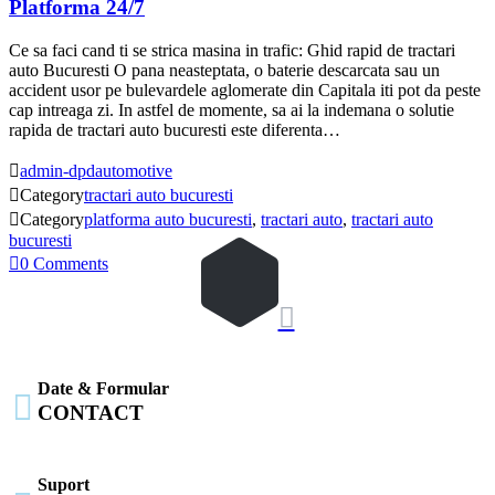
Platforma 24/7
Ce sa faci cand ti se strica masina in trafic: Ghid rapid de tractari
auto Bucuresti O pana neasteptata, o baterie descarcata sau un
accident usor pe bulevardele aglomerate din Capitala iti pot da peste
cap intreaga zi. In astfel de momente, sa ai la indemana o solutie
rapida de tractari auto bucuresti este diferenta…

admin-dpdautomotive

Category
tractari auto bucuresti

Category
platforma auto bucuresti
,
tractari auto
,
tractari auto
bucuresti

0
Comments

Date & Formular

CONTACT
Suport