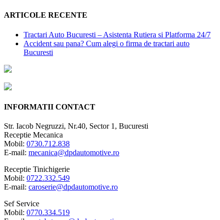
ARTICOLE RECENTE
Tractari Auto Bucuresti – Asistenta Rutiera si Platforma 24/7
Accident sau pana? Cum alegi o firma de tractari auto
Bucuresti
INFORMATII CONTACT
Str. Iacob Negruzzi, Nr.40, Sector 1, Bucuresti
Receptie Mecanica
Mobil:
0730.712.838
E-mail:
mecanica@dpdautomotive.ro
Receptie Tinichigerie
Mobil:
0722.332.549
E-mail:
caroserie@dpdautomotive.ro
Sef Service
Mobil:
0770.334.519