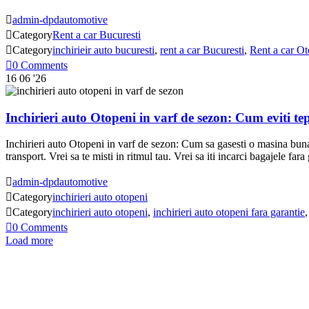

admin-dpdautomotive

Category
Rent a car Bucuresti

Category
inchirieir auto bucuresti
,
rent a car Bucuresti
,
Rent a car Ot

0
Comments
16
06 '26
Inchirieri auto Otopeni in varf de sezon: Cum eviti tep
Inchirieri auto Otopeni in varf de sezon: Cum sa gasesti o masina buna 
transport. Vrei sa te misti in ritmul tau. Vrei sa iti incarci bagajele fara 

admin-dpdautomotive

Category
inchirieri auto otopeni

Category
inchirieri auto otopeni
,
inchirieri auto otopeni fara garantie

0
Comments
Load more