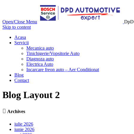
Open/Close Menu
DpD 
Skip to content
Acasa
Servicii
Mecanica auto
Tinichigerie/Vopsitorie Auto
Diagnoza auto
Electrica Auto
Incarcare freon auto – Aer Conditionat
Blog
Contact
Blog Layout 2

Archives
iulie 2026
iunie 2026