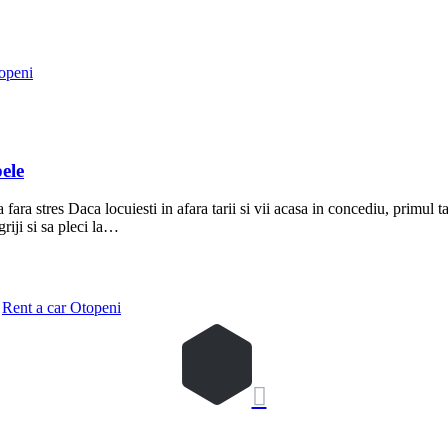
openi
ele
fara stres Daca locuiesti in afara tarii si vii acasa in concediu, primul
griji si sa pleci la…
,
Rent a car Otopeni
