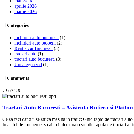
mai 2026
aprilie 2026
martie 2026

Categories
inchirieri auto bucuresti
(1)
inchirieri auto otopeni
(2)
Rent a car Bucuresti
(3)
tractari auto
(1)
tractari auto bucuresti
(3)
Uncategorized
(1)

Comments
23
07 '26
Tractari Auto Bucuresti – Asistenta Rutiera si Platfo
Ce sa faci cand ti se strica masina in trafic: Ghid rapid de tractari au
In astfel de momente, sa ai la indemana o solutie rapida de tractari au