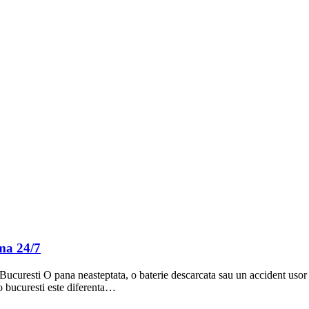
rma 24/7
to Bucuresti O pana neasteptata, o baterie descarcata sau un accident usor
to bucuresti este diferenta…