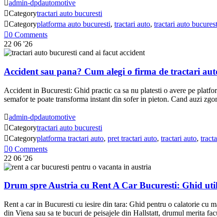

admin-dpdautomotive

Category
tractari auto bucuresti

Category
platforma auto bucuresti
,
tractari auto
,
tractari auto bucurest

0
Comments
22
06 '26
Accident sau pana? Cum alegi o firma de tractari aut
Accident in Bucuresti: Ghid practic ca sa nu platesti o avere pe platf
semafor te poate transforma instant din sofer in pieton. Cand auzi zgo

admin-dpdautomotive

Category
tractari auto bucuresti

Category
platforma tractari auto
,
pret tractari auto
,
tractari auto
,
tract

0
Comments
22
06 '26
Drum spre Austria cu Rent A Car Bucuresti: Ghid uti
Rent a car in Bucuresti cu iesire din tara: Ghid pentru o calatorie cu m
din Viena sau sa te bucuri de peisajele din Hallstatt, drumul merita fa