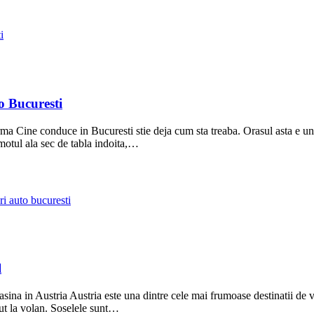
i
o Bucuresti
orma Cine conduce in Bucuresti stie deja cum sta treaba. Orasul asta e u
motul ala sec de tabla indoita,…
ari auto bucuresti
l
asina in Austria Austria este una dintre cele mai frumoase destinatii de v
cut la volan. Soselele sunt…