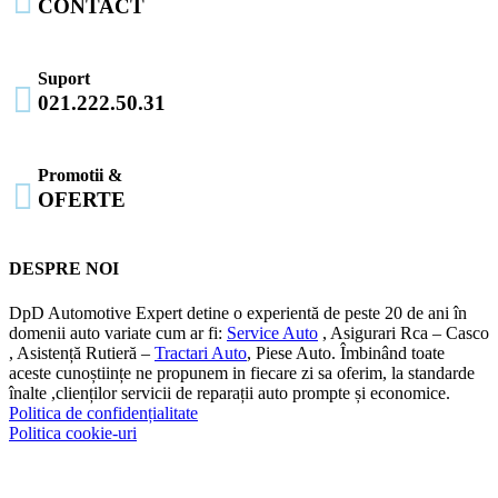

CONTACT
Suport

021.222.50.31
Promotii &

OFERTE
DESPRE NOI
DpD Automotive Expert detine o experientă de peste 20 de ani în
domenii auto variate cum ar fi:
Service Auto
, Asigurari Rca – Casco
, Asistență Rutieră –
Tractari Auto
, Piese Auto. Îmbinând toate
aceste cunoștiințe ne propunem in fiecare zi sa oferim, la standarde
înalte ,clienților servicii de reparații auto prompte și economice.
Politica de confidențialitate
Politica cookie-uri