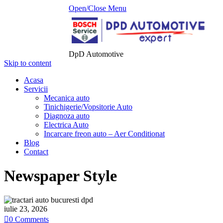
Open/Close Menu
DpD Automotive
Skip to content
Acasa
Servicii
Mecanica auto
Tinichigerie/Vopsitorie Auto
Diagnoza auto
Electrica Auto
Incarcare freon auto – Aer Conditionat
Blog
Contact
Newspaper Style
iulie 23, 2026

0
Comments