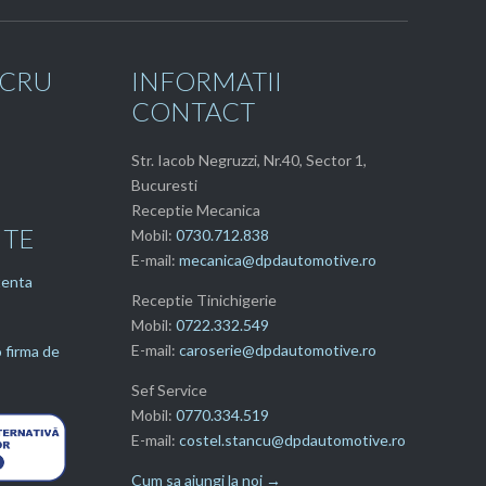
UCRU
INFORMATII
CONTACT
Str. Iacob Negruzzi, Nr.40, Sector 1,
Bucuresti
Receptie Mecanica
NTE
Mobil:
0730.712.838
E-mail:
mecanica@dpdautomotive.ro
tenta
Receptie Tinichigerie
Mobil:
0722.332.549
E-mail:
caroserie@dpdautomotive.ro
 firma de
Sef Service
Mobil:
0770.334.519
E-mail:
costel.stancu@dpdautomotive.ro
Cum sa ajungi la noi →