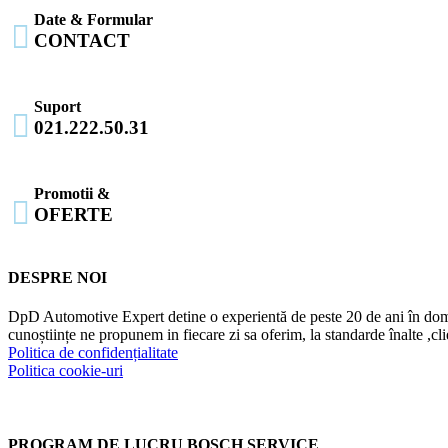
Date & Formular

CONTACT
Suport

021.222.50.31
Promotii &

OFERTE
DESPRE NOI
DpD Automotive Expert detine o experientă de peste 20 de ani în dome
cunoștiințe ne propunem in fiecare zi sa oferim, la standarde înalte ,cl
Politica de confidențialitate
Politica cookie-uri
PROGRAM DE LUCRU BOSCH SERVICE