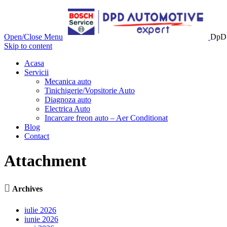
Open/Close Menu
DpD 
Skip to content
Acasa
Servicii
Mecanica auto
Tinichigerie/Vopsitorie Auto
Diagnoza auto
Electrica Auto
Incarcare freon auto – Aer Conditionat
Blog
Contact
Attachment

Archives
iulie 2026
iunie 2026