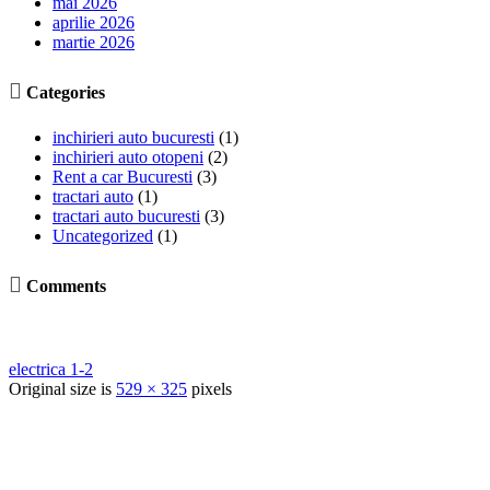
mai 2026
aprilie 2026
martie 2026

Categories
inchirieri auto bucuresti
(1)
inchirieri auto otopeni
(2)
Rent a car Bucuresti
(3)
tractari auto
(1)
tractari auto bucuresti
(3)
Uncategorized
(1)

Comments
electrica 1-2
Original size is
529 × 325
pixels