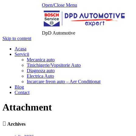
Open/Close Menu
DpD Automotive
Skip to content
Acasa
Servicii
Mecanica auto
Tinichigerie/Vopsitorie Auto
Diagnoza auto
Electrica Auto
Incarcare freon auto – Aer Conditionat
Blog
Contact
Attachment

Archives