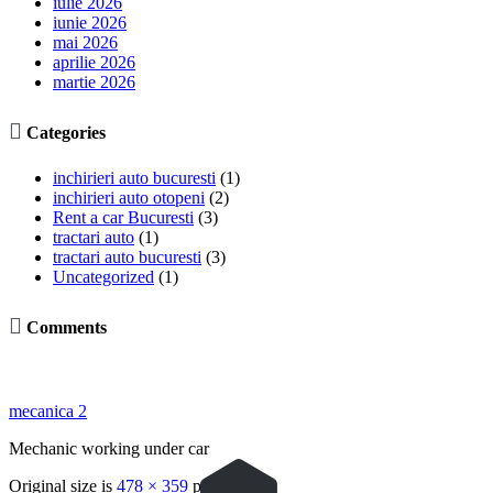
iulie 2026
iunie 2026
mai 2026
aprilie 2026
martie 2026

Categories
inchirieri auto bucuresti
(1)
inchirieri auto otopeni
(2)
Rent a car Bucuresti
(3)
tractari auto
(1)
tractari auto bucuresti
(3)
Uncategorized
(1)

Comments
mecanica 2
Mechanic working under car
Original size is
478 × 359
pixels