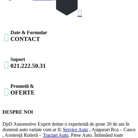

Date & Formular

CONTACT
Suport

021.222.50.31
Promotii &

OFERTE
DESPRE NOI
DpD Automotive Expert detine o experientă de peste 20 de ani în
domenii auto variate cum ar fi:
Service Auto
, Asigurari Rca – Casco
, Asistență Rutieră –
Tractari Auto
, Piese Auto. Îmbinând toate