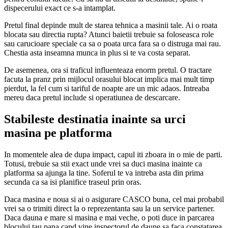
dispecerului exact ce s-a intamplat.
Pretul final depinde mult de starea tehnica a masinii tale. Ai o roata
blocata sau directia rupta? Atunci baietii trebuie sa foloseasca role
sau carucioare speciale ca sa o poata urca fara sa o distruga mai rau.
Chestia asta inseamna munca in plus si te va costa separat.
De asemenea, ora si traficul influenteaza enorm pretul. O tractare
facuta la pranz prin mijlocul orasului blocat implica mai mult timp
pierdut, la fel cum si tariful de noapte are un mic adaos. Intreaba
mereu daca pretul include si operatiunea de descarcare.
Stabileste destinatia inainte sa urci
masina pe platforma
In momentele alea de dupa impact, capul iti zboara in o mie de parti.
Totusi, trebuie sa stii exact unde vrei sa duci masina inainte ca
platforma sa ajunga la tine. Soferul te va intreba asta din prima
secunda ca sa isi planifice traseul prin oras.
Daca masina e noua si ai o asigurare CASCO buna, cel mai probabil
vrei sa o trimiti direct la o reprezentanta sau la un service partener.
Daca dauna e mare si masina e mai veche, o poti duce in parcarea
blocului tau pana cand vine inspectorul de daune sa faca constatarea.