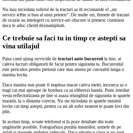
Nu lasa niciodata soferul de la tractari sa iti recomande el „un
service ieftin si bun al unui prieten”. De multe ori, firmele de tractari
de ocazie au intelegeri cu service-uri obscure si primesc comision
daca le aduc clienti deznadajduiti.
Ce trebuie sa faci tu in timp ce astepti sa
vina utilajul
Pana cand ajung serviciile de
tractari auto bucuresti
la tine, ai
cateva lucruri obligatorii de facut pentru siguranta ta. Bucurestiul
este periculos pentru pietonii care stau aiurea pe carosabil langa o
masina lovita.
Daca masina mai poate fi impinsa macar cativa metri, incearca sa o
tragi cat mai aproape de bordura ca sa eliberezi banda. Pune imediat
vesta reflectorizanta pe tine si asaza triunghiul de siguranta in spatele
masinii, la o distanta corecta. Nu sta niciodata in spatele masinii
lovite cat timp astepti, pentru ca un alt sofer neatent te poate lovi din
plin.
In acelasi timp, scoate telefonul si fa poze detaliate din toate
unghiurile posibile. Fotografiaza pozitia masinilor, urmele de pe
asfalt si daunele ambelor vehicule. Daca situatia e clara si nu sunt