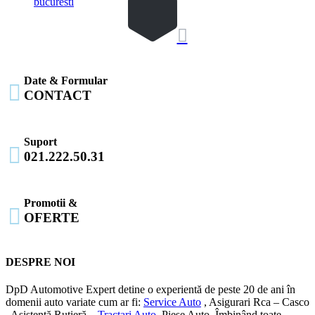
bucuresti

Date & Formular

CONTACT
Suport

021.222.50.31
Promotii &

OFERTE
DESPRE NOI
DpD Automotive Expert detine o experientă de peste 20 de ani în
domenii auto variate cum ar fi:
Service Auto
, Asigurari Rca – Casco
, Asistență Rutieră –
Tractari Auto
, Piese Auto. Îmbinând toate