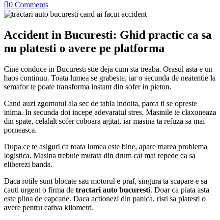

0
Comments
Accident in Bucuresti: Ghid practic ca sa
nu platesti o avere pe platforma
Cine conduce in Bucuresti stie deja cum sta treaba. Orasul asta e un
haos continuu. Toata lumea se grabeste, iar o secunda de neatentie la
semafor te poate transforma instant din sofer in pieton.
Cand auzi zgomotul ala sec de tabla indoita, parca ti se opreste
inima. In secunda doi incepe adevaratul stres. Masinile te claxoneaza
din spate, celalalt sofer coboara agitat, iar masina ta refuza sa mai
porneasca.
Dupa ce te asiguri ca toata lumea este bine, apare marea problema
logistica. Masina trebuie mutata din drum cat mai repede ca sa
eliberezi banda.
Daca rotile sunt blocate sau motorul e praf, singura ta scapare e sa
cauti urgent o firma de
tractari auto bucuresti
. Doar ca piata asta
este plina de capcane. Daca actionezi din panica, risti sa platesti o
avere pentru cativa kilometri.