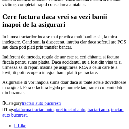
victime, completati rapid constatarea amiabila.
Cere factura daca vrei sa vezi banii
inapoi de la asigurari
In lumea tractarilor inca se mai practica mult banii cash, la mica
intelegere. Cand suni la dispecerat, intreba clar daca soferul are POS
sau daca poti plati prin transfer bancar.
Indiferent de metoda, regula de aur este sa ceri chitanta si factura
fiscala pentru suma platita. Daca accidentul nu a fost din vina ta si
urmeaza sa iti repari masina pe asigurarea RCA a celui care te-a
lovit, iti poti recupera integral banii platiti pe tractare.
Asigurarile iti vor inapoia suma doar daca ai toate actele doveditoare
in original. Fara o factura legala pe numele tau, ramai cu banii dati
din buzunar.

Category
tractari auto bucuresti

Tags
platforma tractari auto
,
pret tractari auto
,
tractari auto
,
tractari
auto bucuresti

Like