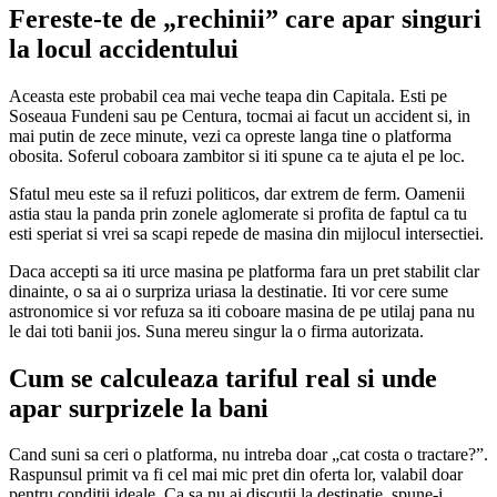
Fereste-te de „rechinii” care apar singuri
la locul accidentului
Aceasta este probabil cea mai veche teapa din Capitala. Esti pe
Soseaua Fundeni sau pe Centura, tocmai ai facut un accident si, in
mai putin de zece minute, vezi ca opreste langa tine o platforma
obosita. Soferul coboara zambitor si iti spune ca te ajuta el pe loc.
Sfatul meu este sa il refuzi politicos, dar extrem de ferm. Oamenii
astia stau la panda prin zonele aglomerate si profita de faptul ca tu
esti speriat si vrei sa scapi repede de masina din mijlocul intersectiei.
Daca accepti sa iti urce masina pe platforma fara un pret stabilit clar
dinainte, o sa ai o surpriza uriasa la destinatie. Iti vor cere sume
astronomice si vor refuza sa iti coboare masina de pe utilaj pana nu
le dai toti banii jos. Suna mereu singur la o firma autorizata.
Cum se calculeaza tariful real si unde
apar surprizele la bani
Cand suni sa ceri o platforma, nu intreba doar „cat costa o tractare?”.
Raspunsul primit va fi cel mai mic pret din oferta lor, valabil doar
pentru conditii ideale. Ca sa nu ai discutii la destinatie, spune-i