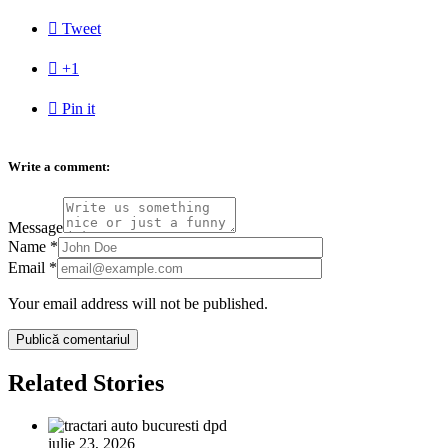

Tweet

+1

Pin it
Write a comment:
Message
Name
*
Email
*
Your email address will not be published.
Related Stories
iulie 23, 2026