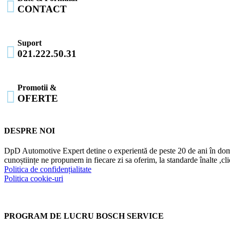

CONTACT
Suport

021.222.50.31
Promotii &

OFERTE
DESPRE NOI
DpD Automotive Expert detine o experientă de peste 20 de ani în dome
cunoștiințe ne propunem in fiecare zi sa oferim, la standarde înalte ,cl
Politica de confidențialitate
Politica cookie-uri
PROGRAM DE LUCRU BOSCH SERVICE