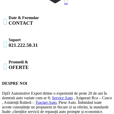

Date & Formular

CONTACT
Suport

021.222.50.31
Promotii &

OFERTE
DESPRE NOI
DpD Automotive Expert detine o experientă de peste 20 de ani în
domenii auto variate cum ar fi:
Service Auto
, Asigurari Rca – Casco
, Asistență Rutieră –
Tractari Auto
, Piese Auto. Îmbinând toate
aceste cunoștiințe ne propunem in fiecare zi sa oferim, la standarde
înalte ,clienților servicii de reparații auto prompte și economice.