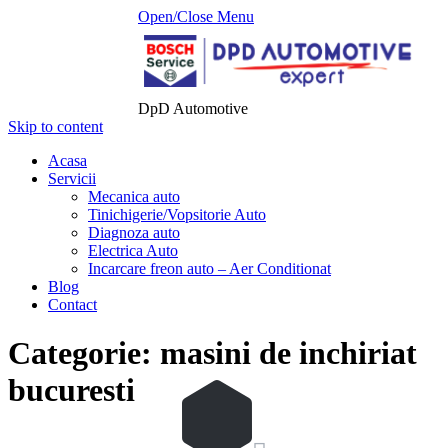
Open/Close Menu
DpD Automotive
Skip to content
Acasa
Servicii
Mecanica auto
Tinichigerie/Vopsitorie Auto
Diagnoza auto
Electrica Auto
Incarcare freon auto – Aer Conditionat
Blog
Contact
Categorie:
masini de inchiriat
bucuresti