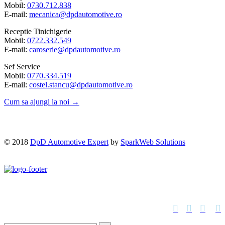
Mobil:
0730.712.838
E-mail:
mecanica@dpdautomotive.ro
Receptie Tinichigerie
Mobil:
0722.332.549
E-mail:
caroserie@dpdautomotive.ro
Sef Service
Mobil:
0770.334.519
E-mail:
costel.stancu@dpdautomotive.ro
Cum sa ajungi la noi →
© 2018
DpD Automotive Expert
by
SparkWeb Solutions



