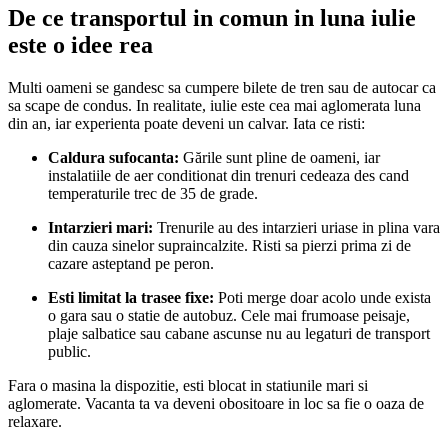
De ce transportul in comun in luna iulie
este o idee rea
Multi oameni se gandesc sa cumpere bilete de tren sau de autocar ca
sa scape de condus. In realitate, iulie este cea mai aglomerata luna
din an, iar experienta poate deveni un calvar. Iata ce risti:
Caldura sufocanta:
Gările sunt pline de oameni, iar
instalatiile de aer conditionat din trenuri cedeaza des cand
temperaturile trec de 35 de grade.
Intarzieri mari:
Trenurile au des intarzieri uriase in plina vara
din cauza sinelor supraincalzite. Risti sa pierzi prima zi de
cazare asteptand pe peron.
Esti limitat la trasee fixe:
Poti merge doar acolo unde exista
o gara sau o statie de autobuz. Cele mai frumoase peisaje,
plaje salbatice sau cabane ascunse nu au legaturi de transport
public.
Fara o masina la dispozitie, esti blocat in statiunile mari si
aglomerate. Vacanta ta va deveni obositoare in loc sa fie o oaza de
relaxare.