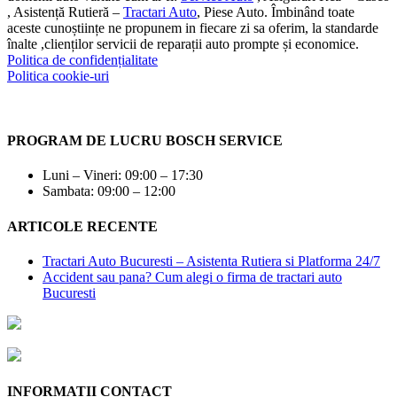
, Asistență Rutieră –
Tractari Auto
, Piese Auto. Îmbinând toate
aceste cunoștiințe ne propunem in fiecare zi sa oferim, la standarde
înalte ,clienților servicii de reparații auto prompte și economice.
Politica de confidențialitate
Politica cookie-uri
PROGRAM DE LUCRU BOSCH SERVICE
Luni – Vineri: 09:00 – 17:30
Sambata: 09:00 – 12:00
ARTICOLE RECENTE
Tractari Auto Bucuresti – Asistenta Rutiera si Platforma 24/7
Accident sau pana? Cum alegi o firma de tractari auto
Bucuresti
INFORMATII CONTACT