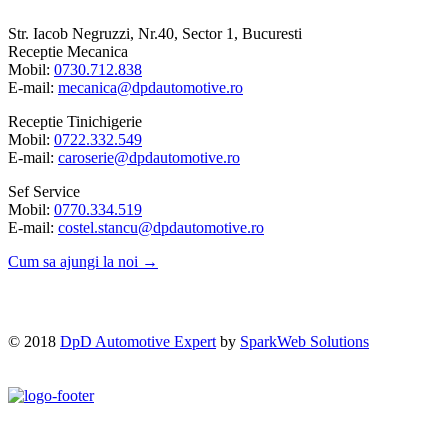
Str. Iacob Negruzzi, Nr.40, Sector 1, Bucuresti
Receptie Mecanica
Mobil:
0730.712.838
E-mail:
mecanica@dpdautomotive.ro
Receptie Tinichigerie
Mobil:
0722.332.549
E-mail:
caroserie@dpdautomotive.ro
Sef Service
Mobil:
0770.334.519
E-mail:
costel.stancu@dpdautomotive.ro
Cum sa ajungi la noi →
© 2018
DpD Automotive Expert
by
SparkWeb Solutions