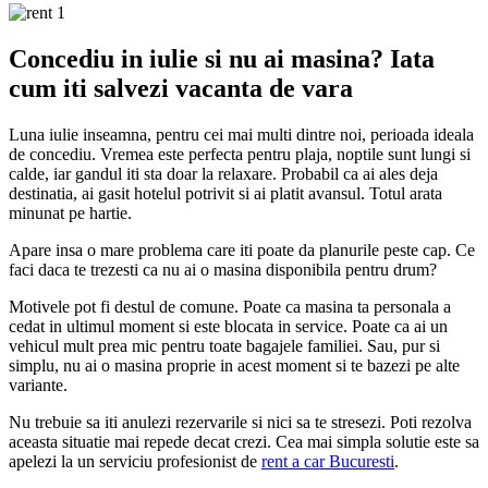
Concediu in iulie si nu ai masina? Iata
cum iti salvezi vacanta de vara
Luna iulie inseamna, pentru cei mai multi dintre noi, perioada ideala
de concediu. Vremea este perfecta pentru plaja, noptile sunt lungi si
calde, iar gandul iti sta doar la relaxare. Probabil ca ai ales deja
destinatia, ai gasit hotelul potrivit si ai platit avansul. Totul arata
minunat pe hartie.
Apare insa o mare problema care iti poate da planurile peste cap. Ce
faci daca te trezesti ca nu ai o masina disponibila pentru drum?
Motivele pot fi destul de comune. Poate ca masina ta personala a
cedat in ultimul moment si este blocata in service. Poate ca ai un
vehicul mult prea mic pentru toate bagajele familiei. Sau, pur si
simplu, nu ai o masina proprie in acest moment si te bazezi pe alte
variante.
Nu trebuie sa iti anulezi rezervarile si nici sa te stresezi. Poti rezolva
aceasta situatie mai repede decat crezi. Cea mai simpla solutie este sa
apelezi la un serviciu profesionist de
rent a car Bucuresti
.