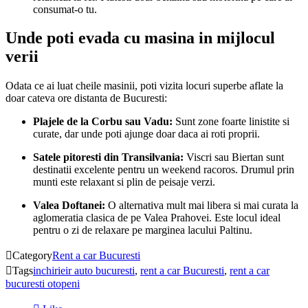
consumat-o tu.
Unde poti evada cu masina in mijlocul
verii
Odata ce ai luat cheile masinii, poti vizita locuri superbe aflate la
doar cateva ore distanta de Bucuresti:
Plajele de la Corbu sau Vadu:
Sunt zone foarte linistite si
curate, dar unde poti ajunge doar daca ai roti proprii.
Satele pitoresti din Transilvania:
Viscri sau Biertan sunt
destinatii excelente pentru un weekend racoros. Drumul prin
munti este relaxant si plin de peisaje verzi.
Valea Doftanei:
O alternativa mult mai libera si mai curata la
aglomeratia clasica de pe Valea Prahovei. Este locul ideal
pentru o zi de relaxare pe marginea lacului Paltinu.

Category
Rent a car Bucuresti

Tags
inchirieir auto bucuresti
,
rent a car Bucuresti
,
rent a car
bucuresti otopeni