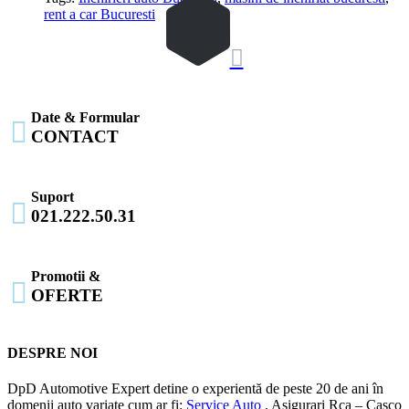
rent a car Bucuresti

Date & Formular

CONTACT
Suport

021.222.50.31
Promotii &

OFERTE
DESPRE NOI
DpD Automotive Expert detine o experientă de peste 20 de ani în
domenii auto variate cum ar fi:
Service Auto
, Asigurari Rca – Casco