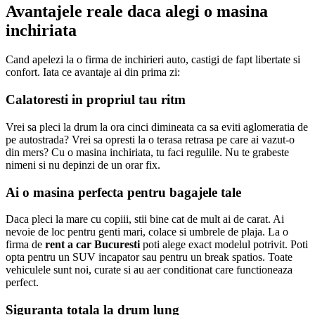
Avantajele reale daca alegi o masina
inchiriata
Cand apelezi la o firma de inchirieri auto, castigi de fapt libertate si
confort. Iata ce avantaje ai din prima zi:
Calatoresti in propriul tau ritm
Vrei sa pleci la drum la ora cinci dimineata ca sa eviti aglomeratia de
pe autostrada? Vrei sa opresti la o terasa retrasa pe care ai vazut-o
din mers? Cu o masina inchiriata, tu faci regulile. Nu te grabeste
nimeni si nu depinzi de un orar fix.
Ai o masina perfecta pentru bagajele tale
Daca pleci la mare cu copiii, stii bine cat de mult ai de carat. Ai
nevoie de loc pentru genti mari, colace si umbrele de plaja. La o
firma de
rent a car Bucuresti
poti alege exact modelul potrivit. Poti
opta pentru un SUV incapator sau pentru un break spatios. Toate
vehiculele sunt noi, curate si au aer conditionat care functioneaza
perfect.
Siguranta totala la drum lung