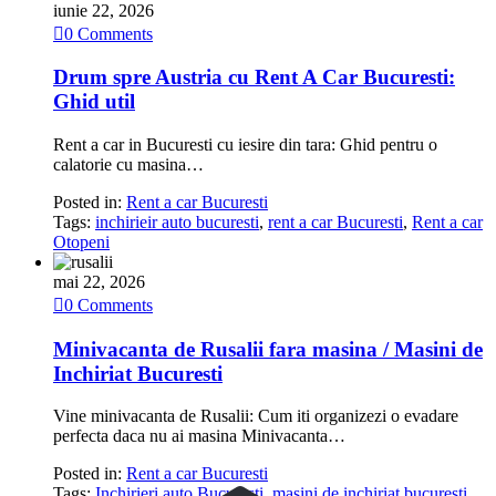
iunie 22, 2026

0
Comments
Drum spre Austria cu Rent A Car Bucuresti:
Ghid util
Rent a car in Bucuresti cu iesire din tara: Ghid pentru o
calatorie cu masina…
Posted in:
Rent a car Bucuresti
Tags:
inchirieir auto bucuresti
,
rent a car Bucuresti
,
Rent a car
Otopeni
mai 22, 2026

0
Comments
Minivacanta de Rusalii fara masina / Masini de
Inchiriat Bucuresti
Vine minivacanta de Rusalii: Cum iti organizezi o evadare
perfecta daca nu ai masina Minivacanta…
Posted in:
Rent a car Bucuresti
Tags:
Inchirieri auto Bucuresti
,
masini de inchiriat bucuresti
,