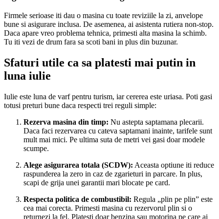
Firmele serioase iti dau o masina cu toate reviziile la zi, anvelope
bune si asigurare inclusa. De asemenea, ai asistenta rutiera non-stop.
Daca apare vreo problema tehnica, primesti alta masina la schimb.
Tu iti vezi de drum fara sa scoti bani in plus din buzunar.
Sfaturi utile ca sa platesti mai putin in
luna iulie
Iulie este luna de varf pentru turism, iar cererea este uriasa. Poti gasi
totusi preturi bune daca respecti trei reguli simple:
Rezerva masina din timp:
Nu astepta saptamana plecarii.
Daca faci rezervarea cu cateva saptamani inainte, tarifele sunt
mult mai mici. Pe ultima suta de metri vei gasi doar modele
scumpe.
Alege asigurarea totala (SCDW):
Aceasta optiune iti reduce
raspunderea la zero in caz de zgarieturi in parcare. In plus,
scapi de grija unei garantii mari blocate pe card.
Respecta politica de combustibil:
Regula „plin pe plin” este
cea mai corecta. Primesti masina cu rezervorul plin si o
returnezi la fel. Platesti doar benzina sau motorina pe care ai